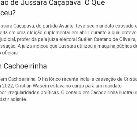
ão de Jussara Caçapava: O Que
eceu?
Jussara Caçapava, do partido Avante, teve seu mandato cassado
 eleita em uma eleição suplementar em abril, durante a qual obteve
icial, proferida pela juíza eleitoral Suélen Caetano de Oliveira,
sação. A juíza indicou que Jussara utilizou a máquina pública d
oficiais.
m Cachoeirinha
m Cachoeirinha. O histórico recente inclui a cassação de Cristi
m 2022, Cristian Wasem estava no cargo para um mandato
r irregularidades políticas. O cenário em Cachoeirinha ilustra 
stir adiante.