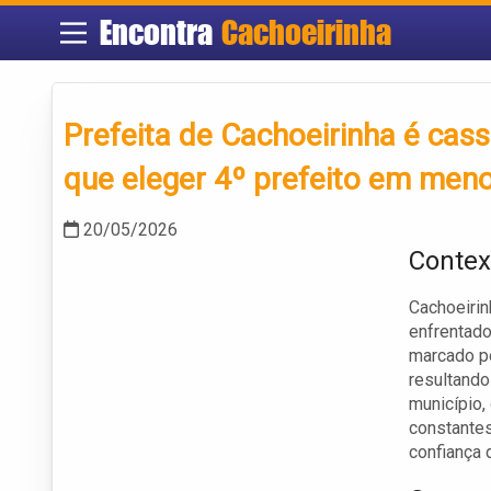
Encontra
Cachoeirinha
Prefeita de Cachoeirinha é cas
que eleger 4º prefeito em men
20/05/2026
Contex
Cachoeirin
enfrentado
marcado po
resultand
município
constantes
confiança 