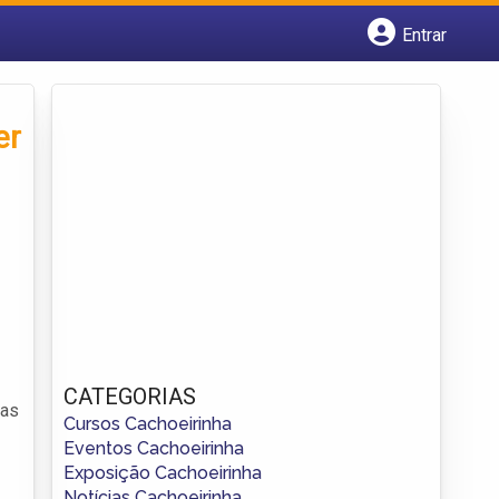
Entrar
Cadastrar empresa
Fazer login
Criar conta
er
CATEGORIAS
ças
Cursos Cachoeirinha
Eventos Cachoeirinha
Exposição Cachoeirinha
Notícias Cachoeirinha