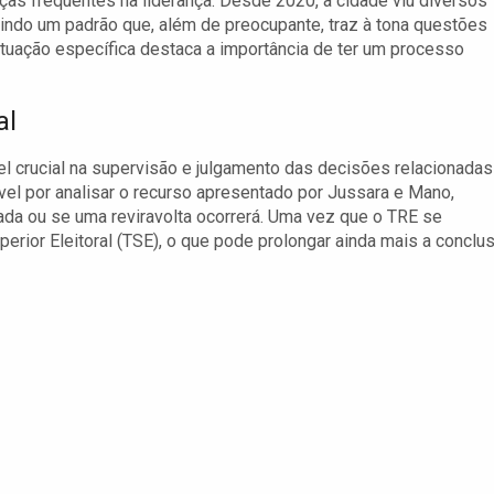
nças frequentes na liderança. Desde 2020, a cidade viu diversos
indo um padrão que, além de preocupante, traz à tona questões
ituação específica destaca a importância de ter um processo
al
l crucial na supervisão e julgamento das decisões relacionadas
vel por analisar o recurso apresentado por Jussara e Mano,
ada ou se uma reviravolta ocorrerá. Uma vez que o TRE se
perior Eleitoral (TSE), o que pode prolongar ainda mais a conclu