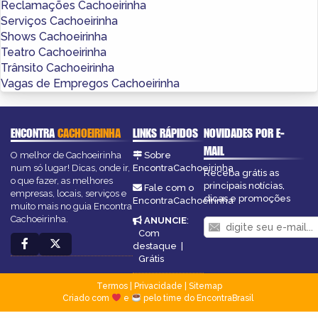
Reclamações Cachoeirinha
Serviços Cachoeirinha
Shows Cachoeirinha
Teatro Cachoeirinha
Trânsito Cachoeirinha
Vagas de Empregos Cachoeirinha
ENCONTRA
CACHOEIRINHA
LINKS RÁPIDOS
NOVIDADES POR E-
MAIL
O melhor de Cachoeirinha
Sobre
num só lugar! Dicas, onde ir,
EncontraCachoeirinha
Receba grátis as
o que fazer, as melhores
principais notícias,
Fale com o
empresas, locais, serviços e
dicas e promoções
EncontraCachoeirinha
muito mais no guia Encontra
Cachoeirinha.
ANUNCIE
:
Com
destaque
|
Grátis
Termos
|
Privacidade
|
Sitemap
Criado com
e
pelo time do EncontraBrasil