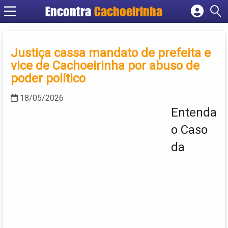
Encontra
Cachoeirinha
Cadastrar empresa
Fazer login
Justiça cassa mandato de prefeita e
Criar conta
vice de Cachoeirinha por abuso de
poder político
18/05/2026
Entenda
o Caso
da