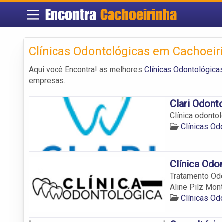
Encontra
Cachoeirinha
Clínicas Odontológicas em Cachoeir
Aqui você Encontra! as melhores
Clínicas Odontológica
empresas.
Clari Odont
Clínica odonto
Clínicas Od
Clínica Odo
Tratamento Odon
Aline Pilz Mont
Clínicas Od