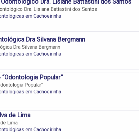
 Odontológico Dra. Lisiane Battastini dos Santos
ontológico Dra. Lisiane Battastini dos Santos
ontológicas em Cachoeirinha
ntológica Dra Silvana Bergmann
lógica Dra Silvana Bergmann
ontológicas em Cachoeirinha
 “Odontologia Popular”
dontologia Popular"
ontológicas em Cachoeirinha
lva de Lima
 de Lima
ontológicas em Cachoeirinha