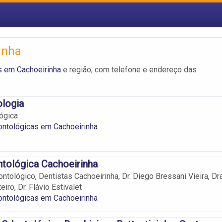
inha
s em Cachoeirinha
e região, com telefone e endereço das
ologia
lógica
ontológicas em Cachoeirinha
ntológica Cachoeirinha
tológico, Dentistas Cachoeirinha, Dr. Diego Bressani Vieira, Dra
eiro, Dr. Flávio Estivalet
ontológicas em Cachoeirinha