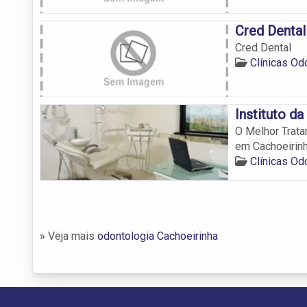
Cred Dental
Cred Dental
Clínicas Od
Instituto d
O Melhor Trata
em Cachoeirinh
Clínicas Od
» Veja mais
odontologia Cachoeirinha