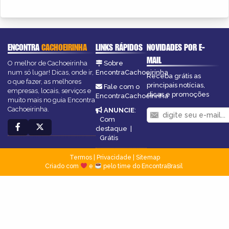
ENCONTRA
CACHOEIRINHA
LINKS RÁPIDOS
NOVIDADES POR E-
MAIL
O melhor de Cachoeirinha
Sobre
num só lugar! Dicas, onde ir,
EncontraCachoeirinha
Receba grátis as
o que fazer, as melhores
principais notícias,
Fale com o
empresas, locais, serviços e
dicas e promoções
EncontraCachoeirinha
muito mais no guia Encontra
Cachoeirinha.
ANUNCIE
:
Com
destaque
|
Grátis
Termos
|
Privacidade
|
Sitemap
Criado com
e
pelo time do EncontraBrasil