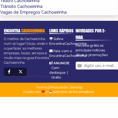
Teatro Cachoeirinha
Trânsito Cachoeirinha
Vagas de Empregos Cachoeirinha
ENCONTRA
CACHOEIRINHA
LINKS RÁPIDOS
NOVIDADES POR E-
MAIL
O melhor de Cachoeirinha
Sobre
num só lugar! Dicas, onde ir,
EncontraCachoeirinha
Receba grátis as
o que fazer, as melhores
principais notícias,
Fale com o
empresas, locais, serviços e
dicas e promoções
EncontraCachoeirinha
muito mais no guia Encontra
Cachoeirinha.
ANUNCIE
:
Com
destaque
|
Grátis
Termos
|
Privacidade
|
Sitemap
Criado com
e
pelo time do EncontraBrasil