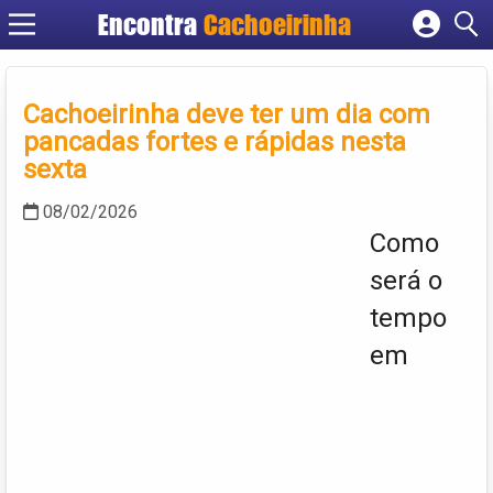
Encontra
Cachoeirinha
Cadastrar empresa
Fazer login
Cachoeirinha deve ter um dia com
Criar conta
pancadas fortes e rápidas nesta
sexta
08/02/2026
Como
será o
tempo
em