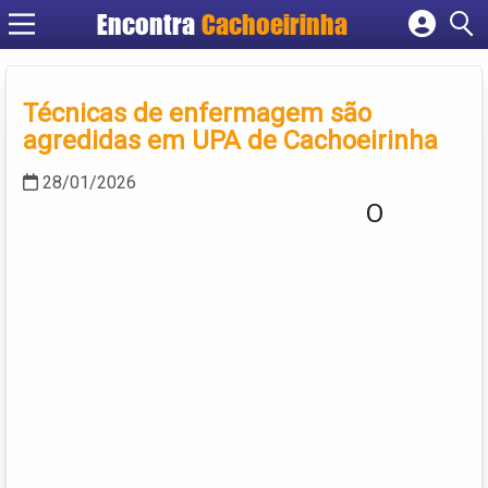
Encontra
Cachoeirinha
Cadastrar empresa
Fazer login
Técnicas de enfermagem são
Criar conta
agredidas em UPA de Cachoeirinha
28/01/2026
O