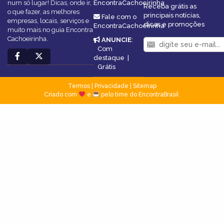
num só lugar! Dicas, onde ir,
EncontraCachoeirinha
Receba grátis as
o que fazer, as melhores
principais notícias,
Fale com o
empresas, locais, serviços e
dicas e promoções
EncontraCachoeirinha
muito mais no guia Encontra
Cachoeirinha.
ANUNCIE
:
Com
destaque
|
Grátis
Termos
|
Privacidade
|
Sitemap
Criado com
e
pelo time do EncontraBrasil