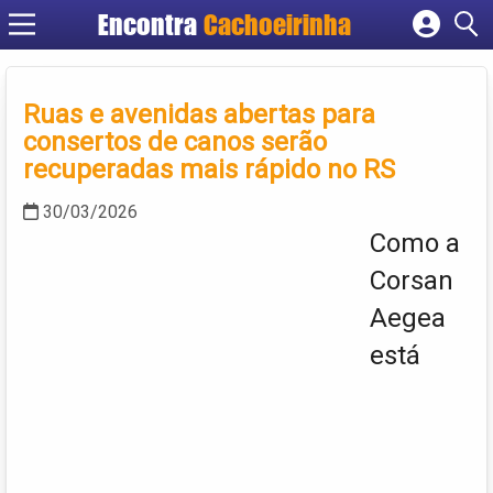
Encontra
Cachoeirinha
Cadastrar empresa
Fazer login
Ruas e avenidas abertas para
Criar conta
consertos de canos serão
recuperadas mais rápido no RS
30/03/2026
Como a
Corsan
Aegea
está