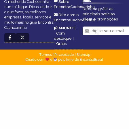
O melhor de Cachoeirinha
Sobre
num só lugar! Dicas, onde ir,
EncontraCachoeirinha
Receba grátis as
o que fazer, as melhores
principais notícias,
Fale com o
empresas, locais, serviços e
dicas e promoções
EncontraCachoeirinha
muito mais no guia Encontra
Cachoeirinha.
ANUNCIE
:
Com
destaque
|
Grátis
Termos
|
Privacidade
|
Sitemap
Criado com
e
pelo time do EncontraBrasil