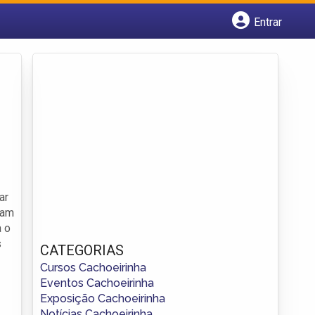
Entrar
Cadastrar empresa
Fazer login
Criar conta
ar
ram
a o
s
CATEGORIAS
Cursos Cachoeirinha
Eventos Cachoeirinha
Exposição Cachoeirinha
Notícias Cachoeirinha