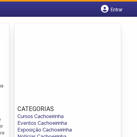
Entrar
Cadastrar empresa
Fazer login
Criar conta
ma
CATEGORIAS
Cursos Cachoeirinha
e
Eventos Cachoeirinha
er
Exposição Cachoeirinha
ere
Notícias Cachoeirinha