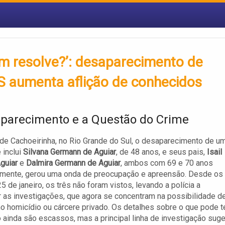
ém resolve?’: desaparecimento de
RS aumenta aflição de conhecidos
parecimento e a Questão do Crime
de Cachoeirinha, no Rio Grande do Sul, o desaparecimento de u
 inclui
Silvana Germann de Aguiar
, de 48 anos, e seus pais,
Isail
Aguiar
e
Dalmira Germann de Aguiar
, ambos com 69 e 70 anos
amente, gerou uma onda de preocupação e apreensão. Desde os
5 de janeiro, os três não foram vistos, levando a polícia a
ar as investigações, que agora se concentram na possibilidade d
o homicídio ou cárcere privado. Os detalhes sobre o que pode t
 ainda são escassos, mas a principal linha de investigação sug