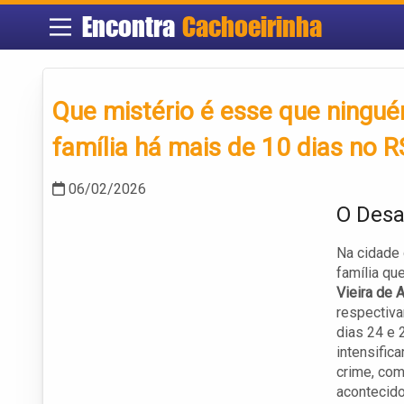
Encontra
Cachoeirinha
Que mistério é esse que ningu
família há mais de 10 dias no 
06/02/2026
O Desa
Na cidade 
família que
Vieira de 
respectiv
dias 24 e 2
intensific
crime, com
acontecido