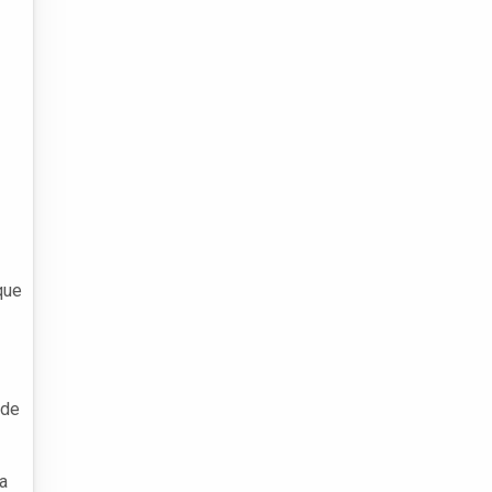
que
 de
a