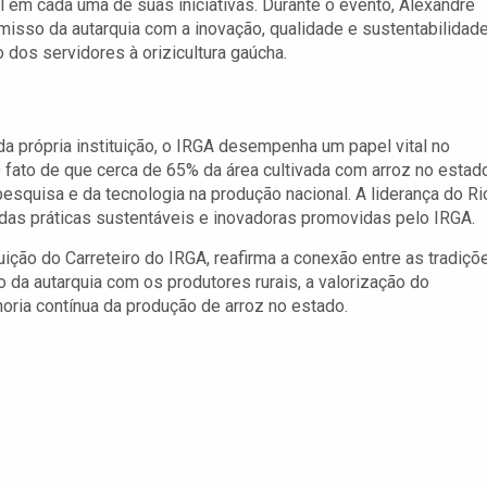
em cada uma de suas iniciativas. Durante o evento, Alexandre
misso da autarquia com a inovação, qualidade e sustentabilidade
 dos servidores à orizicultura gaúcha.
a própria instituição, o IRGA desempenha um papel vital no
O fato de que cerca de 65% da área cultivada com arroz no estad
esquisa e da tecnologia na produção nacional. A liderança do Ri
 das práticas sustentáveis e inovadoras promovidas pelo IRGA.
buição do Carreteiro do IRGA, reafirma a conexão entre as tradiçõ
o da autarquia com os produtores rurais, a valorização do
horia contínua da produção de arroz no estado.