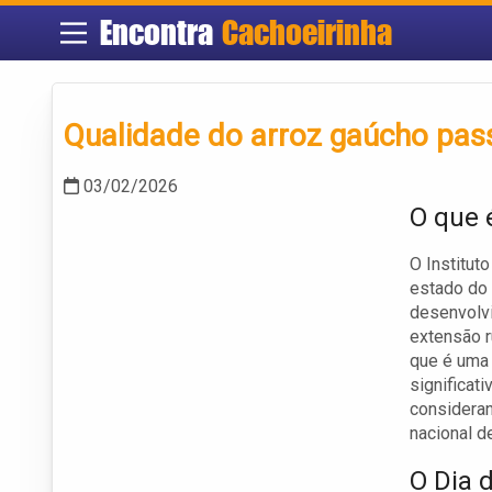
Encontra
Cachoeirinha
Qualidade do arroz gaúcho pass
03/02/2026
O que 
O Institut
estado do 
desenvolvi
extensão r
que é uma 
significat
consideran
nacional de
O Dia 