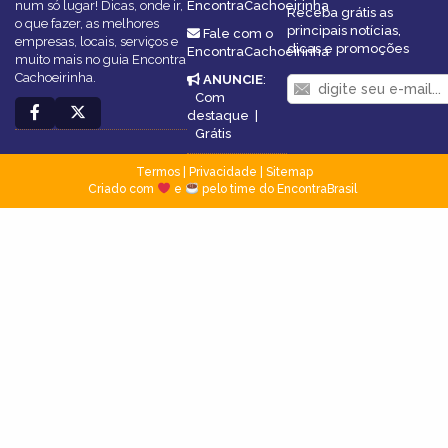
num só lugar! Dicas, onde ir,
EncontraCachoeirinha
Receba grátis as
o que fazer, as melhores
principais notícias,
Fale com o
empresas, locais, serviços e
dicas e promoções
EncontraCachoeirinha
muito mais no guia Encontra
Cachoeirinha.
ANUNCIE
:
Com
destaque
|
Grátis
Termos
|
Privacidade
|
Sitemap
Criado com
e
pelo time do EncontraBrasil