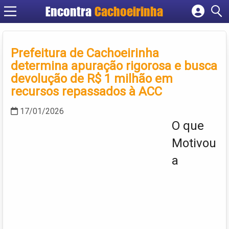
Encontra
Cachoeirinha
Cadastrar empresa
Fazer login
Prefeitura de Cachoeirinha
Criar conta
determina apuração rigorosa e busca
devolução de R$ 1 milhão em
recursos repassados à ACC
17/01/2026
O que
Motivou
a