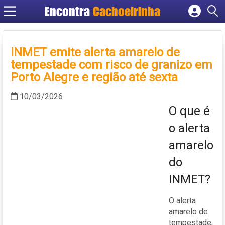
Encontra
Cachoeirinha
Cadastrar empresa
Fazer login
INMET emite alerta amarelo de
Criar conta
tempestade com risco de granizo em
Porto Alegre e região até sexta
10/03/2026
O que é
o alerta
amarelo
do
INMET?
O alerta
amarelo de
tempestade,