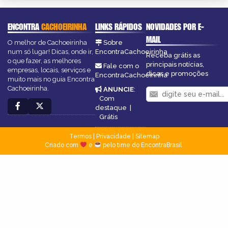
ENCONTRA
CACHOEIRINHA
LINKS RÁPIDOS
NOVIDADES POR E-
MAIL
O melhor de Cachoeirinha
Sobre
num só lugar! Dicas, onde ir,
EncontraCachoeirinha
Receba grátis as
o que fazer, as melhores
principais notícias,
Fale com o
empresas, locais, serviços e
dicas e promoções
EncontraCachoeirinha
muito mais no guia Encontra
Cachoeirinha.
ANUNCIE
:
Com
destaque
|
Grátis
Termos
|
Privacidade
|
Sitemap
Criado com
e
pelo time do EncontraBrasil