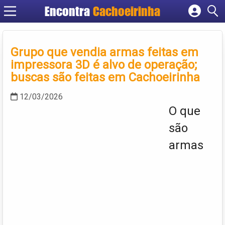
Encontra
Cachoeirinha
Cadastrar empresa
Fazer login
Grupo que vendia armas feitas em
Criar conta
impressora 3D é alvo de operação;
buscas são feitas em Cachoeirinha
12/03/2026
O que
são
armas