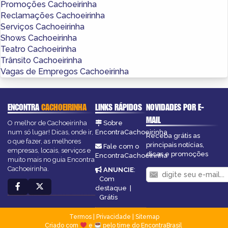
Promoções Cachoeirinha
Reclamações Cachoeirinha
Serviços Cachoeirinha
Shows Cachoeirinha
Teatro Cachoeirinha
Trânsito Cachoeirinha
Vagas de Empregos Cachoeirinha
ENCONTRA
CACHOEIRINHA
LINKS RÁPIDOS
NOVIDADES POR E-
MAIL
O melhor de Cachoeirinha
Sobre
num só lugar! Dicas, onde ir,
EncontraCachoeirinha
Receba grátis as
o que fazer, as melhores
principais notícias,
Fale com o
empresas, locais, serviços e
dicas e promoções
EncontraCachoeirinha
muito mais no guia Encontra
Cachoeirinha.
ANUNCIE
:
Com
destaque
|
Grátis
Termos
|
Privacidade
|
Sitemap
Criado com
e
pelo time do EncontraBrasil