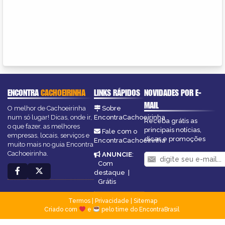
ENCONTRA
CACHOEIRINHA
LINKS RÁPIDOS
NOVIDADES POR E-
MAIL
O melhor de Cachoeirinha
Sobre
num só lugar! Dicas, onde ir,
EncontraCachoeirinha
Receba grátis as
o que fazer, as melhores
principais notícias,
Fale com o
empresas, locais, serviços e
dicas e promoções
EncontraCachoeirinha
muito mais no guia Encontra
Cachoeirinha.
ANUNCIE
:
Com
destaque
|
Grátis
Termos
|
Privacidade
|
Sitemap
Criado com
e
pelo time do EncontraBrasil