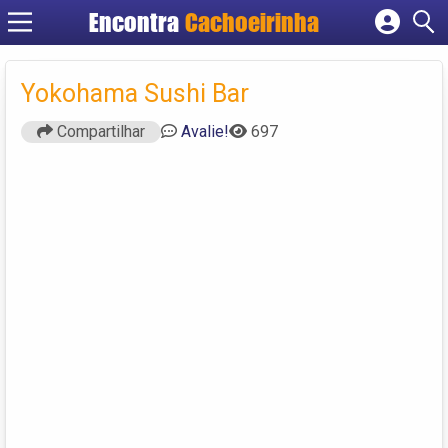
Encontra
Cachoeirinha
Cadastrar empresa
Fazer login
Yokohama Sushi Bar
Criar conta
Compartilhar
Avalie!
697