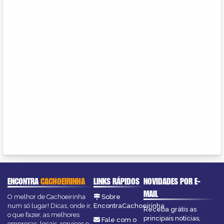
ENCONTRA
CACHOEIRINHA
LINKS RÁPIDOS
NOVIDADES POR E-
MAIL
O melhor de Cachoeirinha
Sobre
num só lugar! Dicas, onde ir,
EncontraCachoeirinha
Receba grátis as
o que fazer, as melhores
principais notícias,
Fale com o
empresas, locais, serviços e