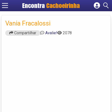
Encontra
Cachoeirinha
Cadastrar empresa
Fazer login
Vania Fracalossi
Criar conta
Compartilhar
Avalie!
2078