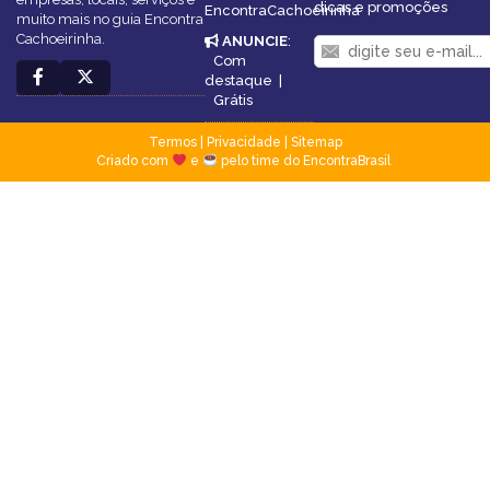
dicas e promoções
EncontraCachoeirinha
muito mais no guia Encontra
Cachoeirinha.
ANUNCIE
:
Com
destaque
|
Grátis
Termos
|
Privacidade
|
Sitemap
Criado com
e
pelo time do EncontraBrasil