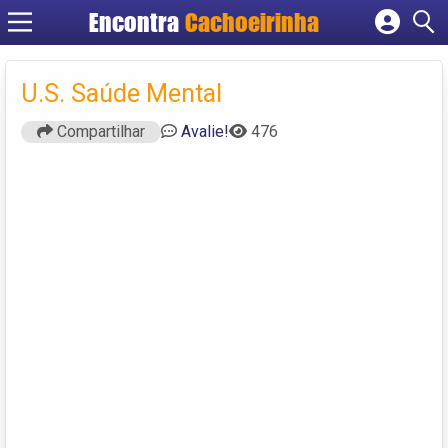
Encontra
Cachoeirinha
Cadastrar empresa
Fazer login
U.S. Saúde Mental
Criar conta
Compartilhar
Avalie!
476