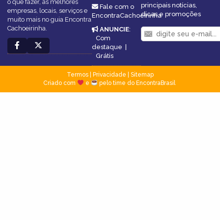
o que fazer, as melhores
principais notícias,
Fale com o
empresas, locais, serviços e
dicas e promoções
EncontraCachoeirinha
muito mais no guia Encontra
Cachoeirinha.
ANUNCIE
:
Com
destaque
|
Grátis
Termos
|
Privacidade
|
Sitemap
Criado com
e
pelo time do EncontraBrasil