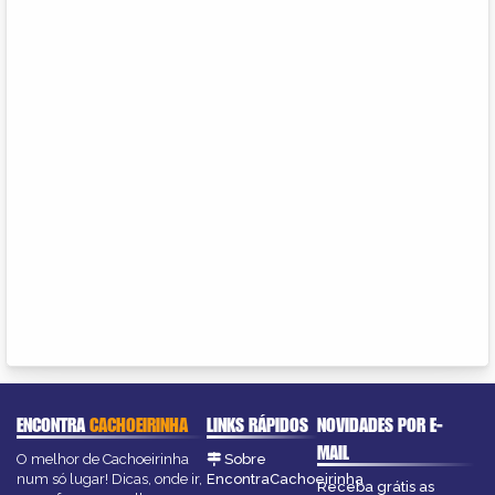
ENCONTRA
CACHOEIRINHA
LINKS RÁPIDOS
NOVIDADES POR E-
MAIL
O melhor de Cachoeirinha
Sobre
num só lugar! Dicas, onde ir,
EncontraCachoeirinha
Receba grátis as