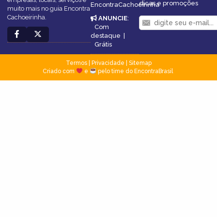
dicas e promoções
EncontraCachoeirinha
muito mais no guia Encontra
Cachoeirinha.
ANUNCIE
:
Com
destaque
|
Grátis
Termos
|
Privacidade
|
Sitemap
Criado com
e
pelo time do EncontraBrasil