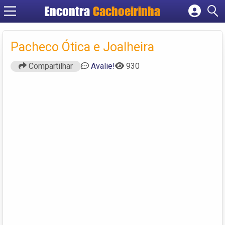
Encontra
Cachoeirinha
Cadastrar empresa
Fazer login
Pacheco Ótica e Joalheira
Criar conta
Compartilhar
Avalie!
930