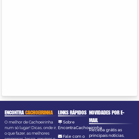
ENCONTRA
CACHOEIRINHA
LINKS RÁPIDOS
NOVIDADES POR E-
MAIL
O melhor de Cachoeirinha
Sobre
num só lugar! Dicas, onde ir,
EncontraCachoeirinha
Receba grátis as
o que fazer, as melhores
principais notícias,
Fale com o
empresas, locais, serviços e