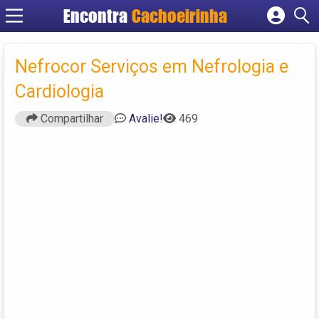
Encontra
Cachoeirinha
Cadastrar empresa
Fazer login
Nefrocor Serviços em Nefrologia e
Criar conta
Cardiologia
Compartilhar
Avalie!
469