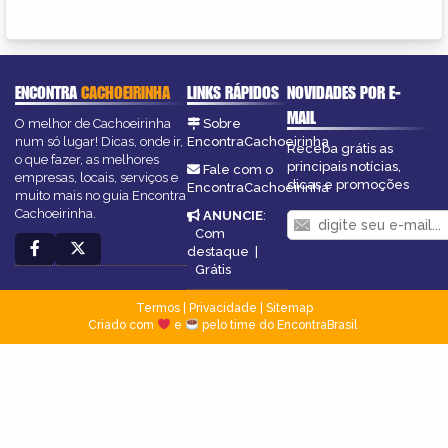
ENCONTRA
CACHOEIRINHA
LINKS RÁPIDOS
NOVIDADES POR E-
MAIL
O melhor de Cachoeirinha
Sobre
num só lugar! Dicas, onde ir,
EncontraCachoeirinha
Receba grátis as
o que fazer, as melhores
principais notícias,
Fale com o
empresas, locais, serviços e
dicas e promoções
EncontraCachoeirinha
muito mais no guia Encontra
Cachoeirinha.
ANUNCIE
:
Com
destaque
|
Grátis
Termos
|
Privacidade
|
Sitemap
Criado com
e
pelo time do EncontraBrasil