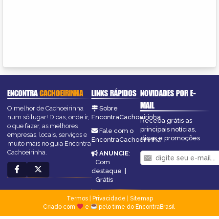
ENCONTRA
CACHOEIRINHA
LINKS RÁPIDOS
NOVIDADES POR E-
MAIL
O melhor de Cachoeirinha
Sobre
num só lugar! Dicas, onde ir,
EncontraCachoeirinha
Receba grátis as
o que fazer, as melhores
principais notícias,
Fale com o
empresas, locais, serviços e
dicas e promoções
EncontraCachoeirinha
muito mais no guia Encontra
Cachoeirinha.
ANUNCIE
:
Com
destaque
|
Grátis
Termos
|
Privacidade
|
Sitemap
Criado com
e
pelo time do EncontraBrasil