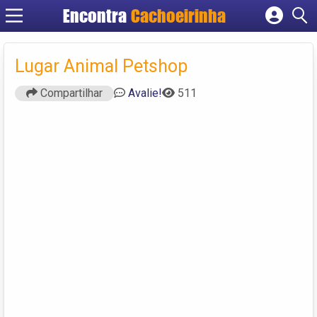
Encontra
Cachoeirinha
Cadastrar empresa
Fazer login
Lugar Animal Petshop
Criar conta
Compartilhar
Avalie!
511