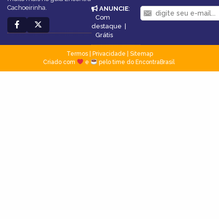
Cachoeirinha.
ANUNCIE
:
Com
destaque
|
Grátis
Termos
|
Privacidade
|
Sitemap
Criado com
e
pelo time do EncontraBrasil