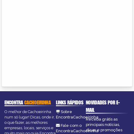
ENCONTRA
CACHOEIRINHA
LINKS RÁPIDOS
NOVIDADES POR E-
MAIL
O melhor de Cachoeirinha
Sobre
num só lugar! Dicas, onde ir,
EncontraCachoeirinha
Receba grátis as
o que fazer, as melhores
principais notícias,
Fale com o
empresas, locais, serviços e
dicas e promoções
EncontraCachoeirinha
muito mais no guia Encontra