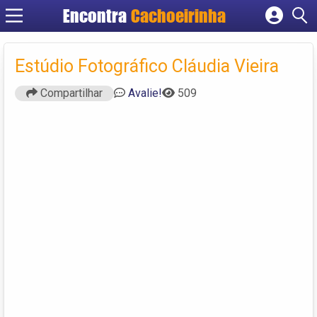
Encontra
Cachoeirinha
Cadastrar empresa
Fazer login
Estúdio Fotográfico Cláudia Vieira
Criar conta
Compartilhar
Avalie!
509