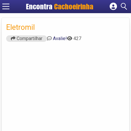
Encontra
Cachoeirinha
Cadastrar empresa
Fazer login
Eletromil
Criar conta
Compartilhar
Avalie!
427