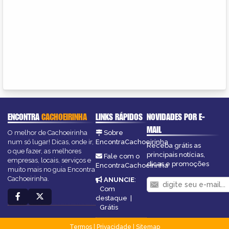
ENCONTRA
CACHOEIRINHA
LINKS RÁPIDOS
NOVIDADES POR E-
MAIL
O melhor de Cachoeirinha
Sobre
num só lugar! Dicas, onde ir,
EncontraCachoeirinha
Receba grátis as
o que fazer, as melhores
principais notícias,
Fale com o
empresas, locais, serviços e
dicas e promoções
EncontraCachoeirinha
muito mais no guia Encontra
Cachoeirinha.
ANUNCIE
:
Com
destaque
|
Grátis
Termos
|
Privacidade
|
Sitemap