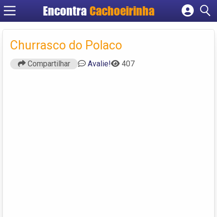
Encontra
Cachoeirinha
Cadastrar empresa
Fazer login
Churrasco do Polaco
Criar conta
Compartilhar
Avalie!
407