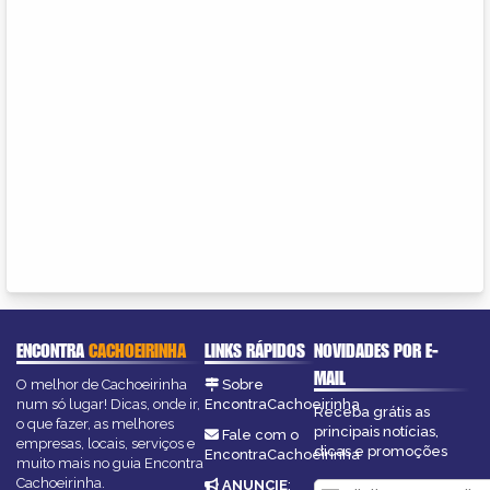
ENCONTRA
CACHOEIRINHA
LINKS RÁPIDOS
NOVIDADES POR E-
MAIL
O melhor de Cachoeirinha
Sobre
num só lugar! Dicas, onde ir,
EncontraCachoeirinha
Receba grátis as
o que fazer, as melhores
principais notícias,
Fale com o
empresas, locais, serviços e
dicas e promoções
EncontraCachoeirinha
muito mais no guia Encontra
Cachoeirinha.
ANUNCIE
: