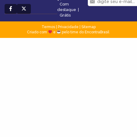
Com
destaque
|
Grátis
Termos
|
Privacidade
|
Sitemap
Criado com
e
pelo time do EncontraBrasil