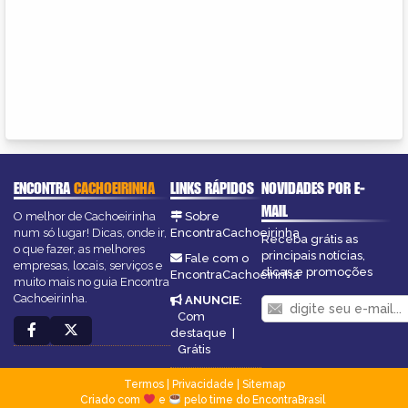
ENCONTRA
CACHOEIRINHA
LINKS RÁPIDOS
NOVIDADES POR E-
MAIL
O melhor de Cachoeirinha
Sobre
num só lugar! Dicas, onde ir,
EncontraCachoeirinha
Receba grátis as
o que fazer, as melhores
principais notícias,
Fale com o
empresas, locais, serviços e
dicas e promoções
EncontraCachoeirinha
muito mais no guia Encontra
Cachoeirinha.
ANUNCIE
:
Com
destaque
|
Grátis
Termos
|
Privacidade
|
Sitemap
Criado com
e
pelo time do EncontraBrasil