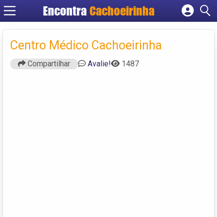
Encontra
Cachoeirinha
Cadastrar empresa
Fazer login
Centro Médico Cachoeirinha
Criar conta
Compartilhar
Avalie!
1487