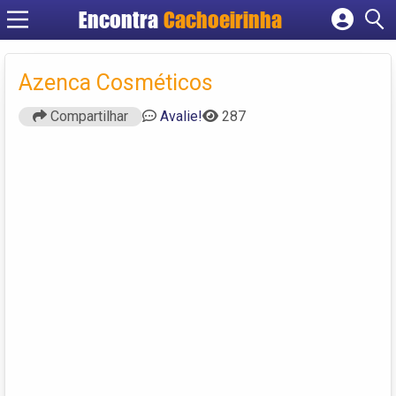
Encontra
Cachoeirinha
Cadastrar empresa
Fazer login
Azenca Cosméticos
Criar conta
Compartilhar
Avalie!
287