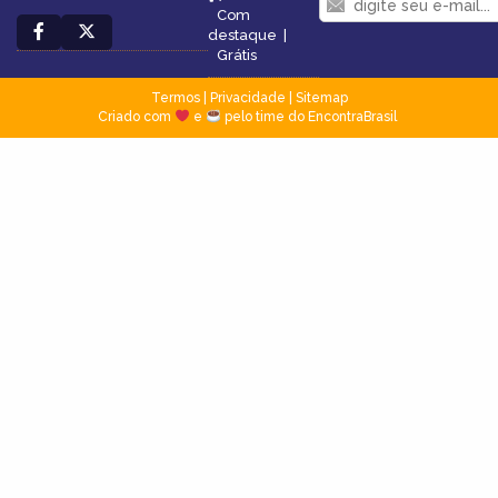
Com
destaque
|
Grátis
Termos
|
Privacidade
|
Sitemap
Criado com
e
pelo time do EncontraBrasil