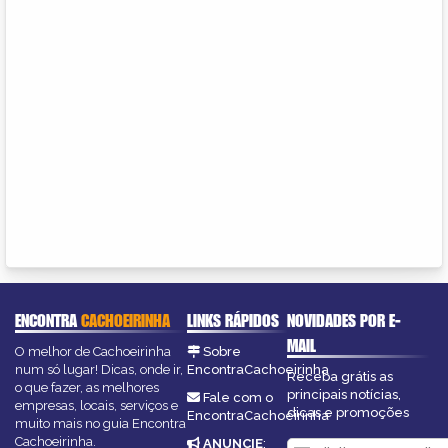
ENCONTRA
CACHOEIRINHA
LINKS RÁPIDOS
NOVIDADES POR E-
MAIL
O melhor de Cachoeirinha
Sobre
num só lugar! Dicas, onde ir,
EncontraCachoeirinha
Receba grátis as
o que fazer, as melhores
principais notícias,
Fale com o
empresas, locais, serviços e
dicas e promoções
EncontraCachoeirinha
muito mais no guia Encontra
Cachoeirinha.
ANUNCIE
: