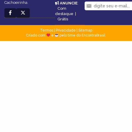
Cachoeirinha.
ANUNCIE
:
Com
destaque
|
Grátis
Termos
|
Privacidade
|
Sitemap
Criado com
e
pelo time do EncontraBrasil