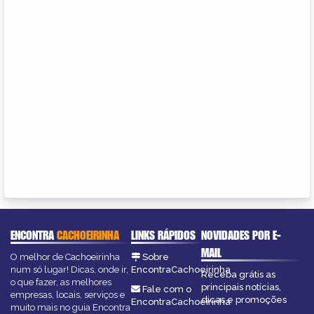
ENCONTRA
CACHOEIRINHA
LINKS RÁPIDOS
NOVIDADES POR E-
MAIL
O melhor de Cachoeirinha
Sobre
num só lugar! Dicas, onde ir,
EncontraCachoeirinha
Receba grátis as
o que fazer, as melhores
principais notícias,
Fale com o
empresas, locais, serviços e
dicas e promoções
EncontraCachoeirinha
muito mais no guia Encontra