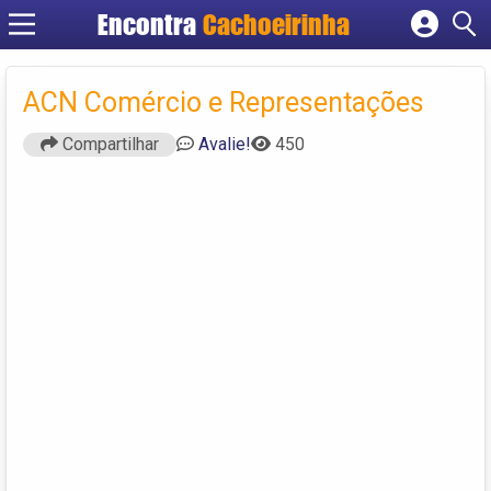
Encontra
Cachoeirinha
Cadastrar empresa
Fazer login
ACN Comércio e Representações
Criar conta
Compartilhar
Avalie!
450