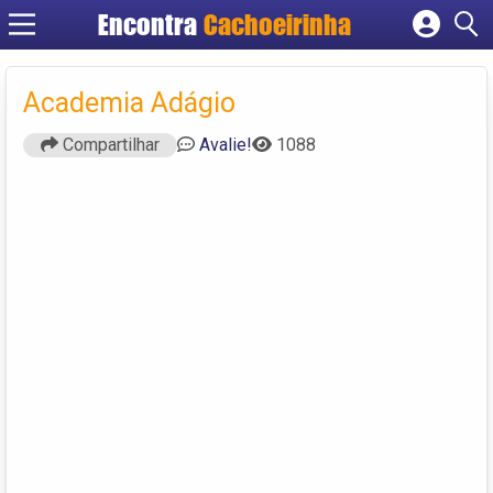
Encontra
Cachoeirinha
Cadastrar empresa
Fazer login
Academia Adágio
Criar conta
Compartilhar
Avalie!
1088