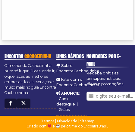
ENCONTRA
CACHOEIRINHA
LINKS RÁPIDOS
NOVIDADES POR E-
MAIL
O melhor de Cachoeirinha
Sobre
num só lugar! Dicas, onde ir,
EncontraCachoeirinha
Receba grátis as
o que fazer, as melhores
principais notícias,
Fale com o
empresas, locais, serviços e
dicas e promoções
EncontraCachoeirinha
muito mais no guia Encontra
Cachoeirinha.
ANUNCIE
:
Com
destaque
|
Grátis
Termos
|
Privacidade
|
Sitemap
Criado com
e
pelo time do EncontraBrasil