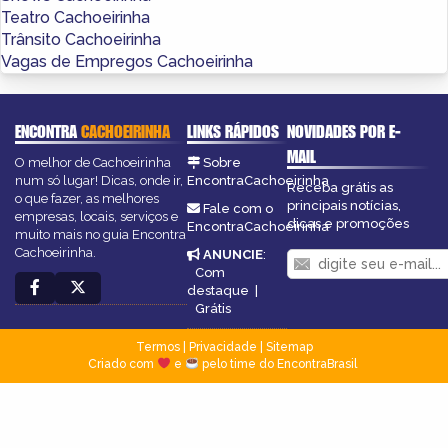
Teatro Cachoeirinha
Trânsito Cachoeirinha
Vagas de Empregos Cachoeirinha
ENCONTRA
CACHOEIRINHA
LINKS RÁPIDOS
NOVIDADES POR E-
MAIL
O melhor de Cachoeirinha
Sobre
num só lugar! Dicas, onde ir,
EncontraCachoeirinha
Receba grátis as
o que fazer, as melhores
principais notícias,
Fale com o
empresas, locais, serviços e
dicas e promoções
EncontraCachoeirinha
muito mais no guia Encontra
Cachoeirinha.
ANUNCIE
:
Com
destaque
|
Grátis
Termos
|
Privacidade
|
Sitemap
Criado com
e
pelo time do EncontraBrasil