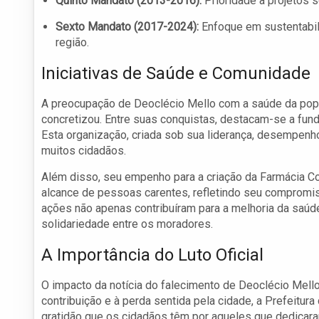
Quinto Mandato (2013-2016):
Prioridade a projetos s
Sexto Mandato (2017-2024):
Enfoque em sustentabili
região.
Iniciativas de Saúde e Comunidade
A preocupação de Deoclécio Mello com a saúde da popula
concretizou. Entre suas conquistas, destacam-se a fun
Esta organização, criada sob sua liderança, desempenh
muitos cidadãos.
Além disso, seu empenho para a criação da Farmácia C
alcance de pessoas carentes, refletindo seu compromi
ações não apenas contribuíram para a melhoria da saú
solidariedade entre os moradores.
A Importância do Luto Oficial
O impacto da notícia do falecimento de Deoclécio Mell
contribuição e à perda sentida pela cidade, a Prefeitura 
gratidão que os cidadãos têm por aqueles que dedicara