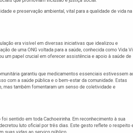
ociais que promoviam inclusão e justiça social.
dade e preservação ambiental, vital para a qualidade de vida na
ção era visível em diversas iniciativas que idealizou e
dação de uma ONG voltada para a saúde, conhecida como Vida Vi
ou um papel crucial em oferecer assistência e apoio à saúde de
omunitária garantiu que medicamentos essenciais estivessem a
sso com a saúde pública e o bem-estar da comunidade. Estas
de, mas também fomentaram um senso de coletividade e
o foi sentido em toda Cachoeirinha. Em reconhecimento à sua
decretou luto oficial por três dias. Este gesto reflete o respeito 
m suas vidas ao serviço público.