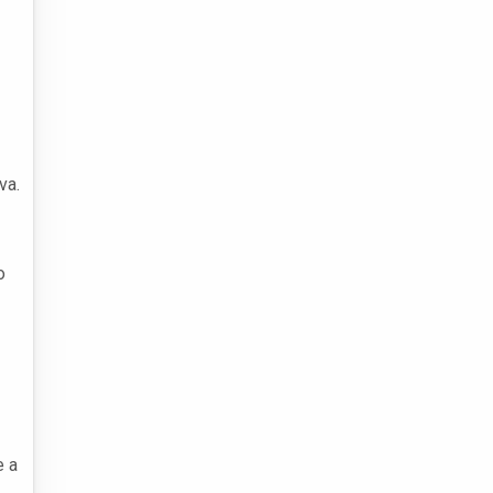
va.
o
e a