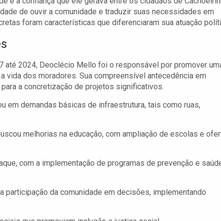
de e a confiança que ele gerava entre os cidadãos de Cachoeirin
dade de ouvir a comunidade e traduzir suas necessidades em
retas foram características que diferenciaram sua atuação políti
es
 até 2024, Deoclécio Mello foi o responsável por promover um
e a vida dos moradores. Sua compreensível antecedência em
para a concretização de projetos significativos.
ou em demandas básicas de infraestrutura, tais como ruas,
buscou melhorias na educação, com ampliação de escolas e ofer
aque, com a implementação de programas de prevenção e saúd
u a participação da comunidade em decisões, implementando