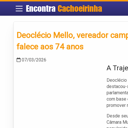
Encontra
Cachoeirinha
Deoclécio Mello, vereador cam
falece aos 74 anos
07/03/2026
A Traje
Deoclécio 
destacou-s
parlamenta
com base 
promover m
Desde seu 
Câmara Mun