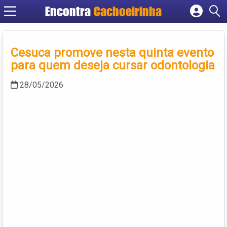
Encontra
Cachoeirinha
Cadastrar empresa
Fazer login
Cesuca promove nesta quinta evento
Criar conta
para quem deseja cursar odontologia
28/05/2026