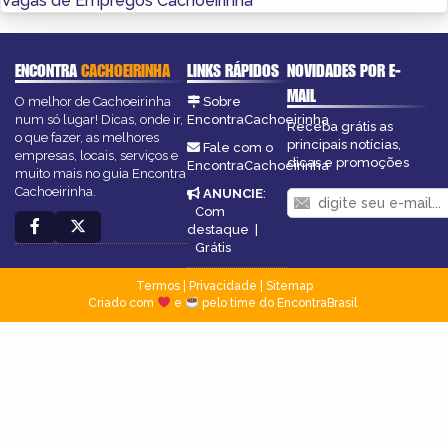
Vagas de Empregos Cachoeirinha
ENCONTRA
CACHOEIRINHA
LINKS RÁPIDOS
NOVIDADES POR E-
MAIL
O melhor de Cachoeirinha
Sobre
num só lugar! Dicas, onde ir,
EncontraCachoeirinha
Receba grátis as
o que fazer, as melhores
principais notícias,
Fale com o
empresas, locais, serviços e
dicas e promoções
EncontraCachoeirinha
muito mais no guia Encontra
Cachoeirinha.
ANUNCIE
:
Com
destaque
|
Grátis
Termos
|
Privacidade
|
Sitemap
Criado com
e
pelo time do EncontraBrasil