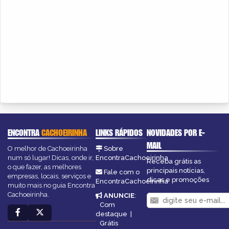
ENCONTRA
CACHOEIRINHA
LINKS RÁPIDOS
NOVIDADES POR E-
MAIL
O melhor de Cachoeirinha
Sobre
num só lugar! Dicas, onde ir,
EncontraCachoeirinha
Receba grátis as
o que fazer, as melhores
principais notícias,
Fale com o
empresas, locais, serviços e
dicas e promoções
EncontraCachoeirinha
muito mais no guia Encontra
Cachoeirinha.
ANUNCIE
:
Com
destaque
|
Grátis