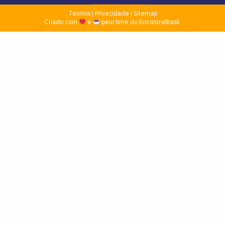
Termos
|
Privacidade
|
Sitemap
Criado com
e
pelo time do EncontraBrasil