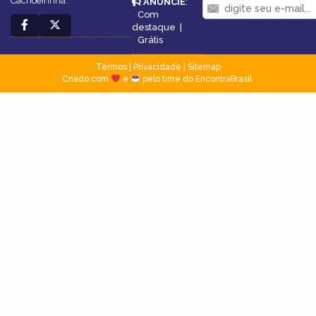
Cachoeirinha.
ANUNCIE
:
Com
destaque
|
Grátis
Termos
|
Privacidade
|
Sitemap
Criado com
e
pelo time do EncontraBrasil