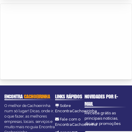
ENCONTRA
CACHOEIRINHA
LINKS RÁPIDOS
NOVIDADES POR E-
MAIL
O melhor de Cachoeirinha
Sobre
num só lugar! Dicas, onde ir,
EncontraCachoeirinha
Receba grátis as
o que fazer, as melhores
principais notícias,
Fale com o
empresas, locais, serviços e
dicas e promoções
EncontraCachoeirinha
muito mais no guia Encontra