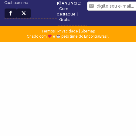
Cachoeirinha.
ANUNCIE
:
Com
destaque
|
Grátis
Termos
|
Privacidade
|
Sitemap
Criado com
e
pelo time do EncontraBrasil