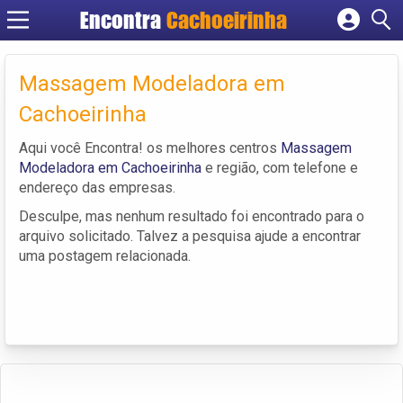
Encontra
Cachoeirinha
Cadastrar empresa
Fazer login
Massagem Modeladora em
Criar conta
Cachoeirinha
Aqui você Encontra! os melhores centros
Massagem
Modeladora em Cachoeirinha
e região, com telefone e
endereço das empresas.
Desculpe, mas nenhum resultado foi encontrado para o
arquivo solicitado. Talvez a pesquisa ajude a encontrar
uma postagem relacionada.