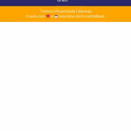
Grátis
Termos
|
Privacidade
|
Sitemap
Criado com
e
pelo time do EncontraBrasil