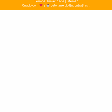
Termos
|
Privacidade
|
Sitemap
Criado com
e
pelo time do EncontraBrasil