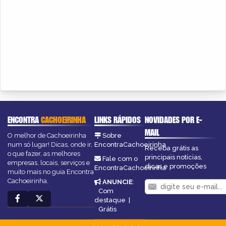
ENCONTRA
CACHOEIRINHA
LINKS RÁPIDOS
NOVIDADES POR E-
MAIL
O melhor de Cachoeirinha
Sobre
num só lugar! Dicas, onde ir,
EncontraCachoeirinha
Receba grátis as
o que fazer, as melhores
principais notícias,
Fale com o
empresas, locais, serviços e
dicas e promoções
EncontraCachoeirinha
muito mais no guia Encontra
Cachoeirinha.
ANUNCIE
:
Com
destaque
|
Grátis