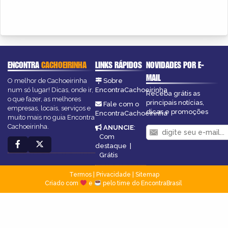
ENCONTRA
CACHOEIRINHA
LINKS RÁPIDOS
NOVIDADES POR E-
MAIL
O melhor de Cachoeirinha
Sobre
num só lugar! Dicas, onde ir,
EncontraCachoeirinha
Receba grátis as
o que fazer, as melhores
principais notícias,
Fale com o
empresas, locais, serviços e
dicas e promoções
EncontraCachoeirinha
muito mais no guia Encontra
Cachoeirinha.
ANUNCIE
:
Com
destaque
|
Grátis
Termos
|
Privacidade
|
Sitemap
Criado com
e
pelo time do EncontraBrasil