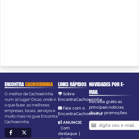
ENCONTRA
CACHOEIRINHA
LINKS RÁPIDOS
NOVIDADES POR E-
MAIL
O melhor de Cachoeirinha
Sobre
num só lugar! Dicas, onde ir,
EncontraCachoeirinha
Receba grátis as
o que fazer, as melhores
principais notícias,
Fale com o
empresas, locais, serviços e
dicas e promoções
EncontraCachoeirinha
muito mais no guia Encontra
Cachoeirinha.
ANUNCIE
:
Com
destaque
|