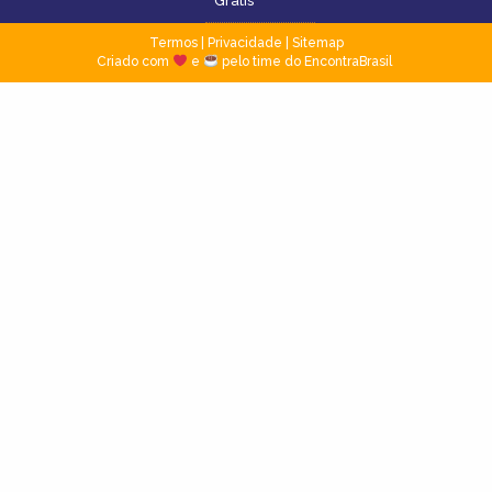
Grátis
Termos
|
Privacidade
|
Sitemap
Criado com
e
pelo time do EncontraBrasil