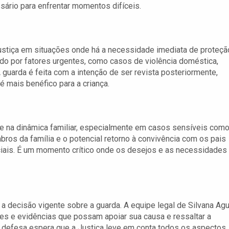
sário para enfrentar momentos difíceis.
ustiça em situações onde há a necessidade imediata de proteçã
ado por fatores urgentes, como casos de violência doméstica,
 guarda é feita com a intenção de ser revista posteriormente,
é mais benéfico para a criança.
e na dinâmica familiar, especialmente em casos sensíveis como
mbros da família e o potencial retorno à convivência com os pais
iais. É um momento crítico onde os desejos e as necessidades
a decisão vigente sobre a guarda. A equipe legal de Silvana Agu
es e evidências que possam apoiar sua causa e ressaltar a
A defesa espera que a Justiça leve em conta todos os aspectos