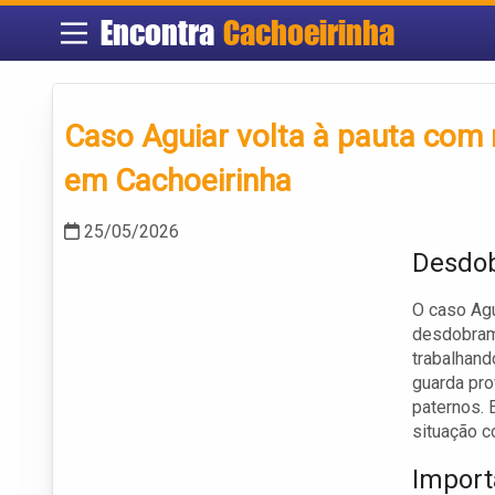
Encontra
Cachoeirinha
Caso Aguiar volta à pauta co
em Cachoeirinha
25/05/2026
Desdob
O caso Agu
desdobrame
trabalhand
guarda pro
paternos.
situação c
Import