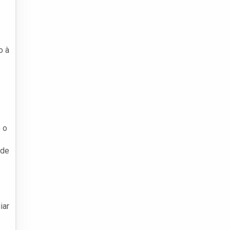
o à
 o
 de
iar