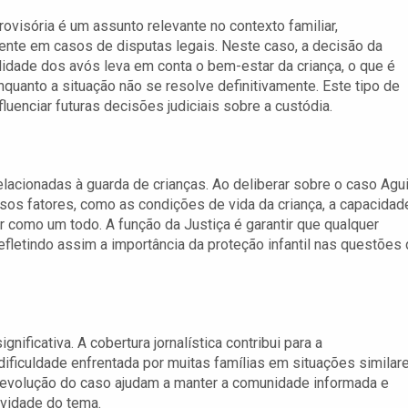
rovisória é um assunto relevante no contexto familiar,
nte em casos de disputas legais. Neste caso, a decisão da
idade dos avós leva em conta o bem-estar da criança, o que é
quanto a situação não se resolve definitivamente. Este tipo de
enciar futuras decisões judiciais sobre a custódia.
acionadas à guarda de crianças. Ao deliberar sobre o caso Agui
rsos fatores, como as condições de vida da criança, a capacidad
r como um todo. A função da Justiça é garantir que qualquer
efletindo assim a importância da proteção infantil nas questões
nificativa. A cobertura jornalística contribui para a
dificuldade enfrentada por muitas famílias em situações similare
evolução do caso ajudam a manter a comunidade informada e
avidade do tema.