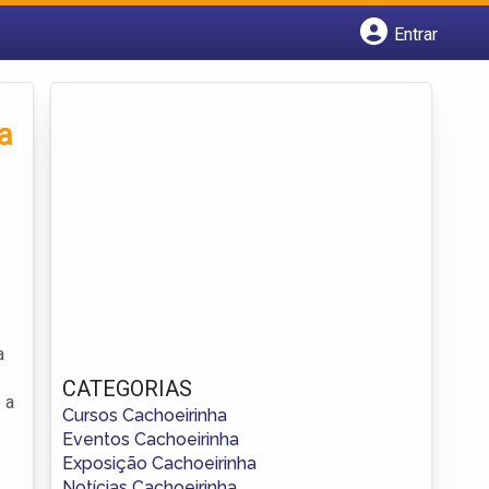
Entrar
Cadastrar empresa
Fazer login
Criar conta
a
a
CATEGORIAS
 a
Cursos Cachoeirinha
Eventos Cachoeirinha
Exposição Cachoeirinha
Notícias Cachoeirinha