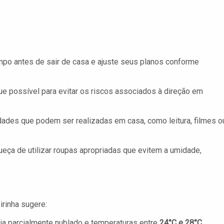
mpo antes de sair de casa e ajuste seus planos conforme
e possível para evitar os riscos associados à direção em
idades que podem ser realizadas em casa, como leitura, filmes o
eça de utilizar roupas apropriadas que evitem a umidade,
rinha sugere:
a parcialmente nublado e temperaturas entre
24°C e 28°C
.