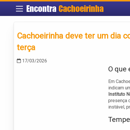
Encontra
Cachoeirinha
Cachoeirinha deve ter um dia c
terça
17/03/2026
O que 
Em Cachoei
indicam um
Instituto 
presença 
instável, 
Temper