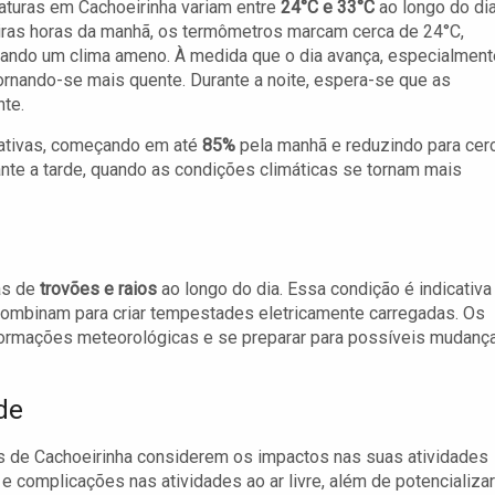
turas em Cachoeirinha variam entre
24°C e 33°C
ao longo do dia
ras horas da manhã, os termômetros marcam cerca de 24°C,
ando um clima ameno. À medida que o dia avança, especialment
tornando-se mais quente. Durante a noite, espera-se que as
te.
icativas, começando em até
85%
pela manhã e reduzindo para cer
te a tarde, quando as condições climáticas se tornam mais
as de
trovões e raios
ao longo do dia. Essa condição é indicativa
 combinam para criar tempestades eletricamente carregadas. Os
formações meteorológicas e se preparar para possíveis mudanç
de
s de Cachoeirinha considerem os impactos nas suas atividades
e complicações nas atividades ao ar livre, além de potencializar