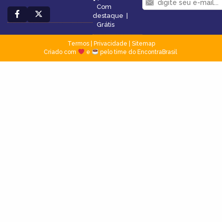
Com
destaque
|
Grátis
Termos
|
Privacidade
|
Sitemap
Criado com
e
pelo time do EncontraBrasil