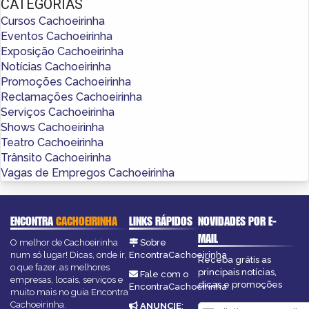
CATEGORIAS
Cursos Cachoeirinha
Eventos Cachoeirinha
Exposição Cachoeirinha
Notícias Cachoeirinha
Promoções Cachoeirinha
Reclamações Cachoeirinha
Serviços Cachoeirinha
Shows Cachoeirinha
Teatro Cachoeirinha
Trânsito Cachoeirinha
Vagas de Empregos Cachoeirinha
ENCONTRA
CACHOEIRINHA
LINKS RÁPIDOS
NOVIDADES POR E-
MAIL
O melhor de Cachoeirinha
Sobre
num só lugar! Dicas, onde ir,
EncontraCachoeirinha
Receba grátis as
o que fazer, as melhores
principais notícias,
Fale com o
empresas, locais, serviços e
dicas e promoções
EncontraCachoeirinha
muito mais no guia Encontra
Cachoeirinha.
ANUNCIE
: