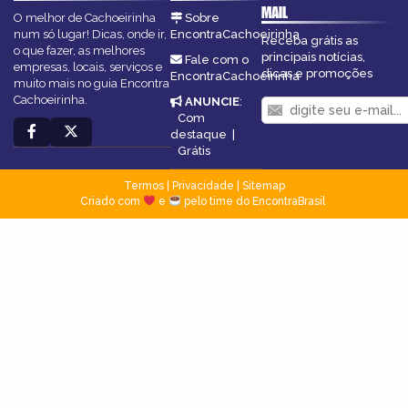
MAIL
O melhor de Cachoeirinha
Sobre
num só lugar! Dicas, onde ir,
EncontraCachoeirinha
Receba grátis as
o que fazer, as melhores
principais notícias,
Fale com o
empresas, locais, serviços e
dicas e promoções
EncontraCachoeirinha
muito mais no guia Encontra
Cachoeirinha.
ANUNCIE
:
Com
destaque
|
Grátis
Termos
|
Privacidade
|
Sitemap
Criado com
e
pelo time do EncontraBrasil