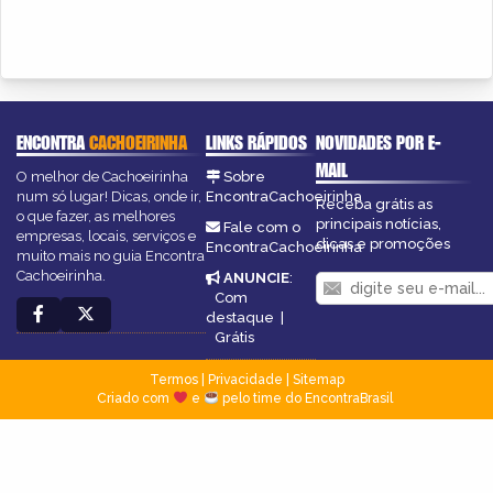
ENCONTRA
CACHOEIRINHA
LINKS RÁPIDOS
NOVIDADES POR E-
MAIL
O melhor de Cachoeirinha
Sobre
num só lugar! Dicas, onde ir,
EncontraCachoeirinha
Receba grátis as
o que fazer, as melhores
principais notícias,
Fale com o
empresas, locais, serviços e
dicas e promoções
EncontraCachoeirinha
muito mais no guia Encontra
Cachoeirinha.
ANUNCIE
:
Com
destaque
|
Grátis
Termos
|
Privacidade
|
Sitemap
Criado com
e
pelo time do EncontraBrasil