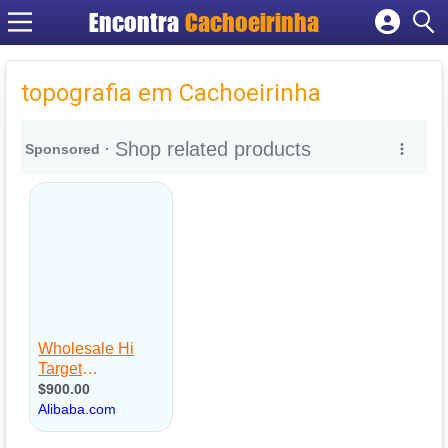
Encontra
Cachoeirinha
Cadastrar empresa
Fazer login
topografia em Cachoeirinha
Criar conta