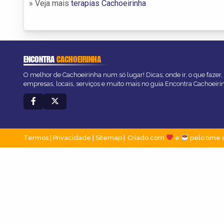
» Veja mais
terapias Cachoeirinha
ENCONTRA
CACHOEIRINHA
O melhor de Cachoeirinha num só lugar! Dicas, onde ir, o que fazer
empresas, locais, serviços e muito mais no guia Encontra Cachoeiri
Termos
|
Privacidade
|
Sitemap
Criado com
e
pelo time 