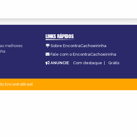
LINKS RÁPIDOS
, as melhores
Sobre EncontraCachoeirinha
nha.
Fale com o EncontraCachoeirinha
ANUNCIE
:
Com destaque
|
Grátis
do EncontraBrasil