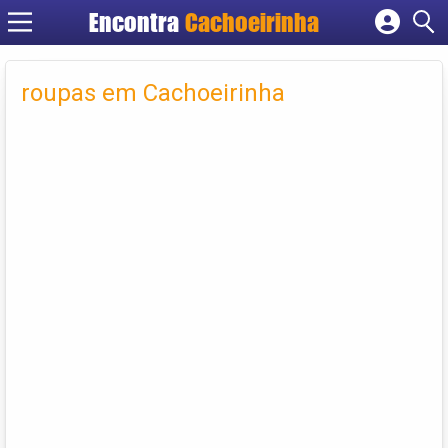
Encontra
Cachoeirinha
Cadastrar empresa
Fazer login
roupas em Cachoeirinha
Criar conta