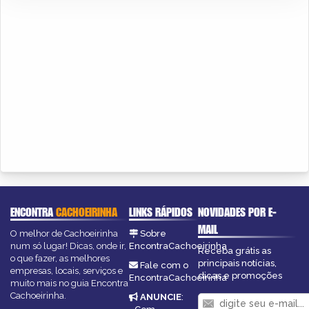
ENCONTRA
CACHOEIRINHA
LINKS RÁPIDOS
NOVIDADES POR E-
MAIL
O melhor de Cachoeirinha
Sobre
num só lugar! Dicas, onde ir,
EncontraCachoeirinha
Receba grátis as
o que fazer, as melhores
principais notícias,
Fale com o
empresas, locais, serviços e
dicas e promoções
EncontraCachoeirinha
muito mais no guia Encontra
Cachoeirinha.
ANUNCIE
: