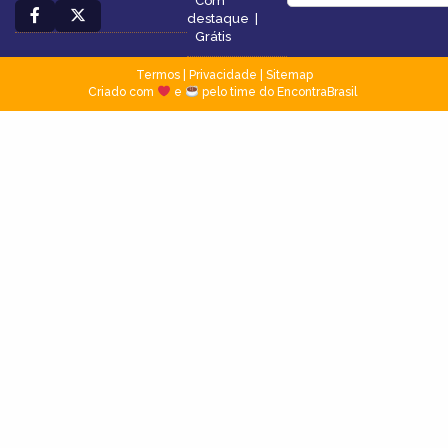
Com
destaque
|
Grátis
Termos
|
Privacidade
|
Sitemap
Criado com
e
pelo time do EncontraBrasil