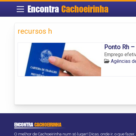
Encontra
Cachoeirinha
recursos h
Ponto Rh – 
Emprego efetiv
Agências d
ENCONTRA
CACHOEIRINHA
O melhor de Cachoeirinha num só lugar! Dicas, onde ir, o que fazer