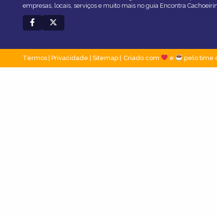
empresas, locais, serviços e muito mais no guia Encontra Cachoeiri
Termos
|
Privacidade
|
Sitemap
Criado com
e
pelo time 