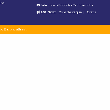
nha.
Fale com o EncontraCachoeirinha
ANUNCIE
:
Com destaque
|
Grátis
do EncontraBrasil