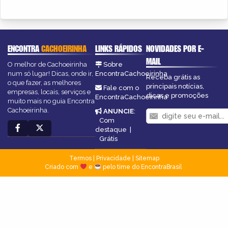
ENCONTRA
CACHOEIRINHA
LINKS RÁPIDOS
NOVIDADES POR E-
MAIL
O melhor de Cachoeirinha
Sobre
num só lugar! Dicas, onde ir,
EncontraCachoeirinha
Receba grátis as
o que fazer, as melhores
principais notícias,
Fale com o
empresas, locais, serviços e
dicas e promoções
EncontraCachoeirinha
muito mais no guia Encontra
Cachoeirinha.
ANUNCIE
:
Com
destaque
|
Grátis
Termos
|
Privacidade
|
Sitemap
Criado com
e
pelo time do EncontraBrasil