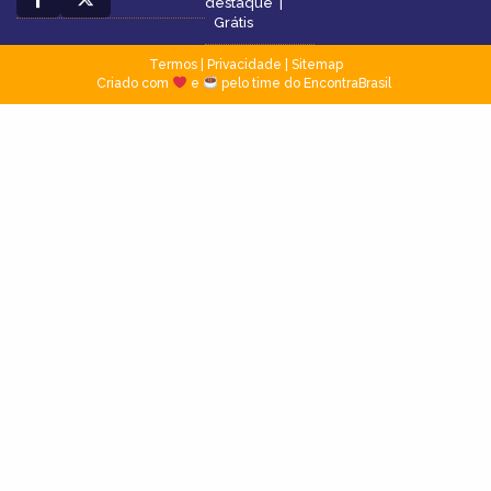
destaque
|
Grátis
Termos
|
Privacidade
|
Sitemap
Criado com
e
pelo time do EncontraBrasil