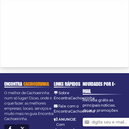
ENCONTRA
CACHOEIRINHA
LINKS RÁPIDOS
NOVIDADES POR E-
MAIL
O melhor de Cachoeirinha
Sobre
num só lugar! Dicas, onde ir,
EncontraCachoeirinha
Receba grátis as
o que fazer, as melhores
principais notícias,
Fale com o
empresas, locais, serviços e
dicas e promoções
EncontraCachoeirinha
muito mais no guia Encontra
Cachoeirinha.
ANUNCIE
:
Com