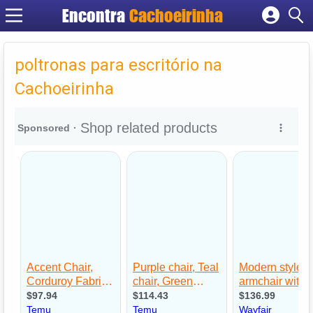
Encontra
Cachoeirinha
Cadastrar empresa
Fazer login
poltronas para escritório na
Criar conta
Cachoeirinha