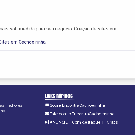
onais sob medida para seu negócio. Criação de sites em
Sites em Cachoeirinha
LINKS RÁPIDOS
, as melhores
Sobre EncontraCachoeirinha
nha.
Fale com o EncontraCachoeirinha
ANUNCIE
:
Com destaque
|
Grátis