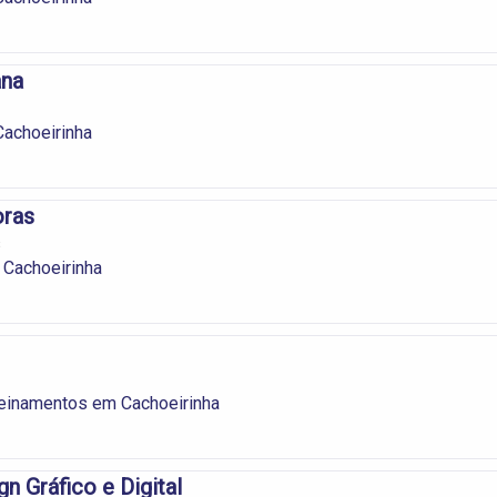
ana
achoeirinha
oras
s
 Cachoeirinha
reinamentos em Cachoeirinha
n Gráfico e Digital