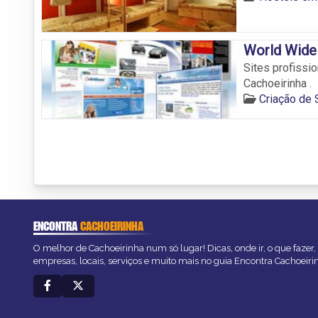
World Wide
Sites profissi
Cachoeirinha .
Criação de 
ENCONTRA
CACHOEIRINHA
O melhor de Cachoeirinha num só lugar! Dicas, onde ir, o que fazer
empresas, locais, serviços e muito mais no guia Encontra Cachoeiri