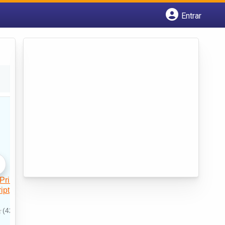
Entrar
Cadastrar empresa
Fazer login
Criar conta