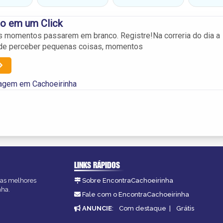
o em um Click
 momentos passarem em branco. Registre!Na correria do dia a
 de perceber pequenas coisas, momentos
magem em Cachoeirinha
LINKS RÁPIDOS
, as melhores
Sobre EncontraCachoeirinha
nha.
Fale com o EncontraCachoeirinha
ANUNCIE
:
Com destaque
|
Grátis