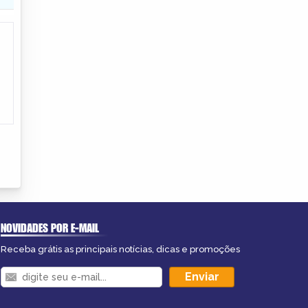
NOVIDADES POR E-MAIL
Receba grátis as principais notícias, dicas e promoções