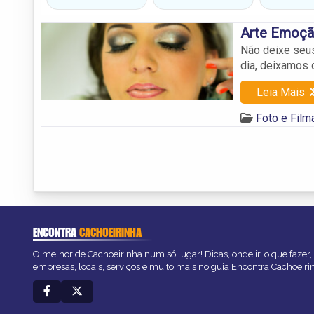
Arte Emoçã
Não deixe seus
dia, deixamos
Leia Mais
Foto e Fil
ENCONTRA
CACHOEIRINHA
O melhor de Cachoeirinha num só lugar! Dicas, onde ir, o que fazer
empresas, locais, serviços e muito mais no guia Encontra Cachoeiri