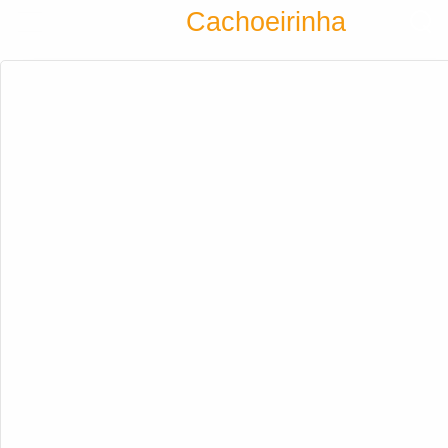
Encontra
Cachoeirinha
Cadastrar empresa
Fazer login
Criar conta