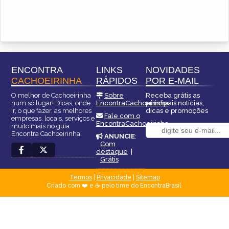
ENCONTRA
LINKS
NOVIDADES
CACHOEIRINHA
RÁPIDOS
POR E-MAIL
O melhor de Cachoeirinha
Sobre
Receba grátis as
num só lugar! Dicas, onde
EncontraCachoeirinha
principais notícias,
ir, o que fazer, as melhores
dicas e promoções
Fale com o
empresas, locais, serviços e
EncontraCachoeirinha
muito mais no guia
Encontra Cachoeirinha.
ANUNCIE
:
Com
destaque
|
Grátis
Termos
|
Privacidade
|
Sitemap
Criado com ❤️ e ☕ pelo time do EncontraBrasil